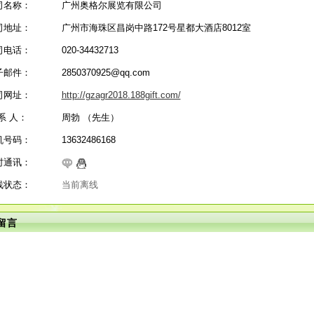
司名称：
广州奥格尔展览有限公司
司地址：
广州市海珠区昌岗中路172号星都大酒店8012室
司电话：
020-34432713
子邮件：
2850370925@qq.com
司网址：
http://gzagr2018.188gift.com/
系 人：
周勃 （先生）
机号码：
13632486168
时通讯：
线状态：
当前离线
留言